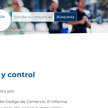
cia
cción, vigilancia y control
 y control
tro son:
 del Código de Comercio. El informe