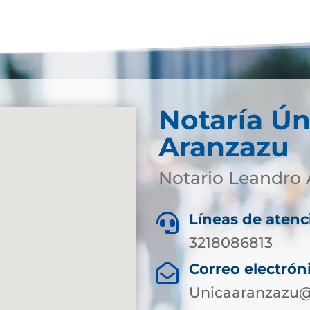
Notaría Ún
Aranzazu
Notario Leandro 
Líneas de atenc

3218086813
Correo electrón

Unicaaranzazu@