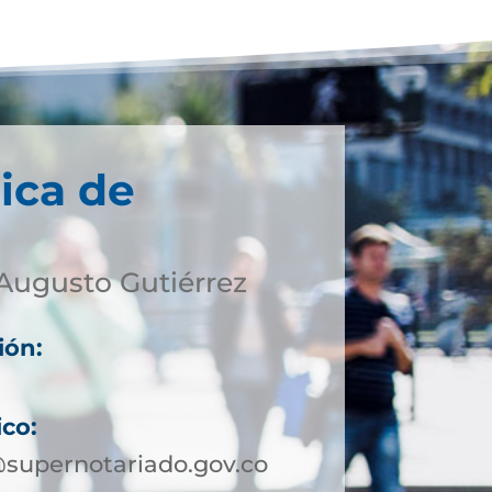
ica de
Augusto Gutiérrez
ión:
ico:
supernotariado.gov.co