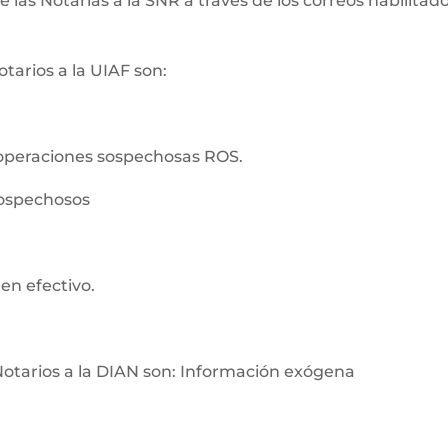
as Notarías a la SNR a través de los correos habilitados
tarios a la UIAF son:
operaciones sospechosas ROS.
sospechosos
en efectivo.
Notarios a la DIAN son: Información exógena