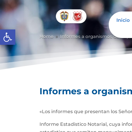
Inicio
Abrir barra de herramientas
Home
Informes a organismos de inspec
9
Informes a organism
«Los informes que presentan los Señor
Informe Estadistico Notarial, cuya inf