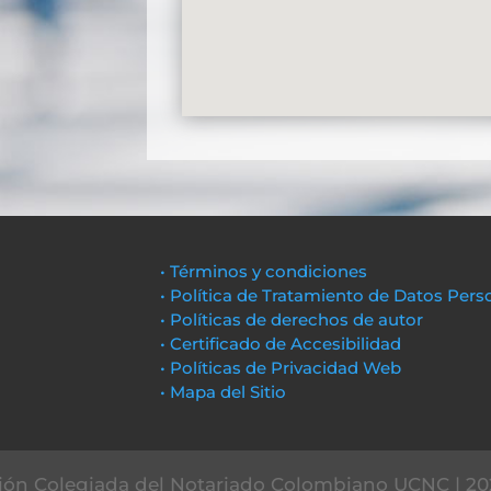
• Términos y condiciones
• Política de Tratamiento de Datos Pers
• Políticas de derechos de autor
• Certificado de Accesibilidad
• Políticas de Privacidad Web
• Mapa del Sitio
ón Colegiada del Notariado Colombiano UCNC | 20