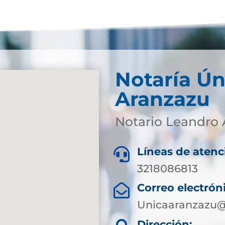
Notaría Ún
Aranzazu
Notario Leandro 
Líneas de atenc

3218086813
Correo electrón

Unicaaranzazu@
Dirección: