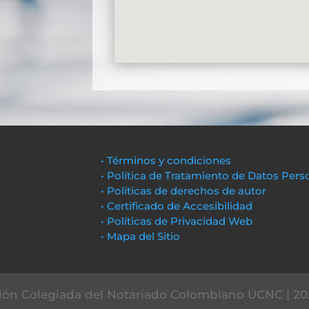
• Términos y condiciones
• Política de Tratamiento de Datos Pers
• Políticas de derechos de autor
• Certificado de Accesibilidad
• Políticas de Privacidad Web
• Mapa del Sitio
ón Colegiada del Notariado Colombiano UCNC | 20