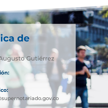
ica de
Augusto Gutiérrez
ión:
ico:
supernotariado.gov.co