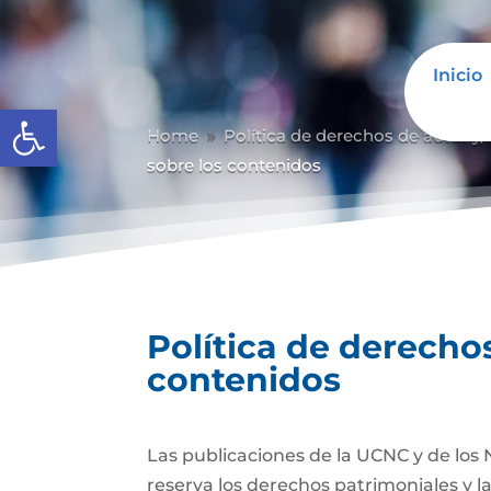
Inicio
Abrir barra de herramientas
Home
Política de derechos de autor y/
9
sobre los contenidos
Política de derechos
contenidos
Las publicaciones de la UCNC y de los 
reserva los derechos patrimoniales y l