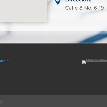

Calle 8 No. 6-19
onales
22