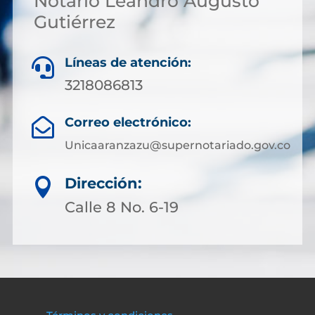
Notario Leandro Augusto
Gutiérrez
Líneas de atención:

3218086813
Correo electrónico:

Unicaaranzazu@supernotariado.gov.co
Dirección:

Calle 8 No. 6-19