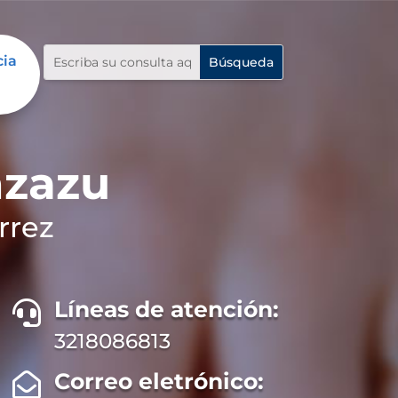
cia
nzazu
rrez
Líneas de atención:

3218086813
Correo eletrónico:
