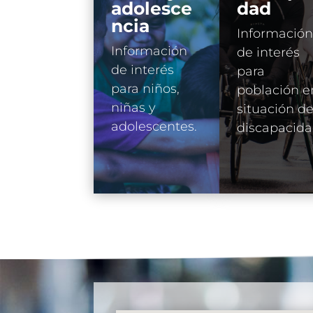
adolesce
dad
ncia
Información
Información
de interés
de interés
para
para niños,
población e
niñas y
situación d
adolescentes.
discapacid