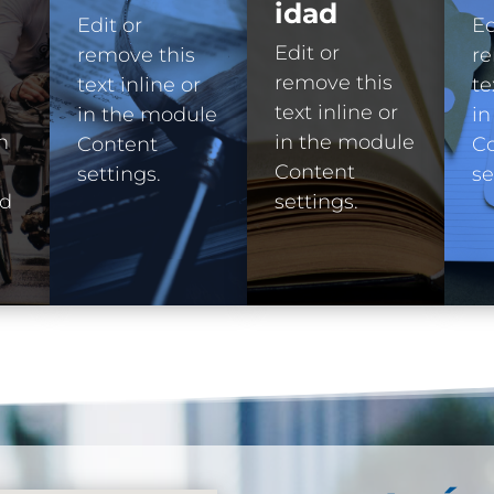
idad
Edit or
Ed
Edit or
remove this
re
remove this
text inline or
te
text inline or
in the module
in
n
in the module
Content
C
e
Content
settings.
se
ad
settings.