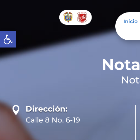
Inicio
Abrir barra de herramientas
Nota
Not
Dirección:

Calle 8 No. 6-19