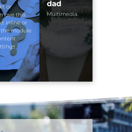
dad
it or
Multimedia.
move this
xt inline or
 the module
ontent
ttings.