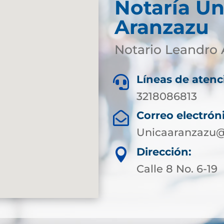
Notaría Ún
Aranzazu
Notario Leandro 
Líneas de atenc

3218086813
Correo electrón

Unicaaranzazu@
Dirección:

Calle 8 No. 6-19