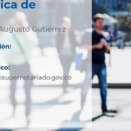
ica de
Augusto Gutiérrez
ión:
ico:
supernotariado.gov.co