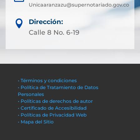
Unicaaranzazu@supernotariado.gov.co
Dirección:

Calle 8 No. 6-19
• Términos y condiciones
• Política de Tratamiento de Datos
Personales
• Políticas de derechos de autor
• Certificado de Accesibilidad
• Políticas de Privacidad Web
• Mapa del Sitio