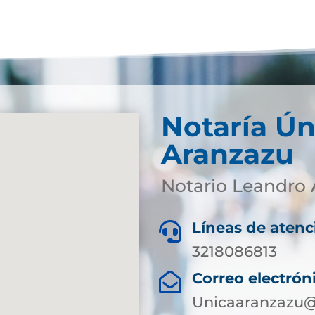
Notaría Ún
Aranzazu
Notario Leandro 
Líneas de atenc

3218086813
Correo electrón

Unicaaranzazu@