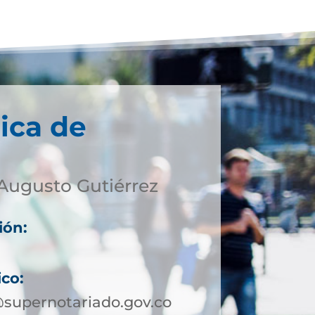
ica de
Augusto Gutiérrez
ión:
ico:
supernotariado.gov.co