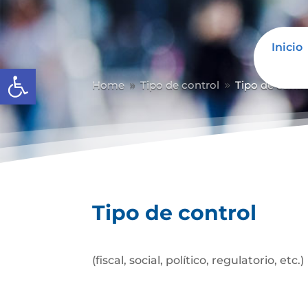
Inicio
Abrir barra de herramientas
Home
Tipo de control
Tipo de contr
9
9
Tipo de control
(fiscal, social, político, regulatorio, etc.)