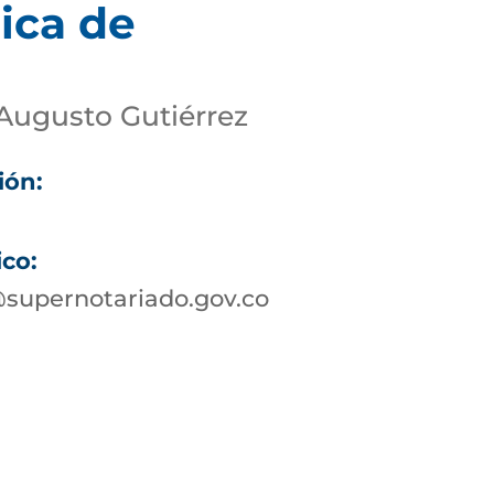
ica de
Augusto Gutiérrez
ión:
ico:
supernotariado.gov.co