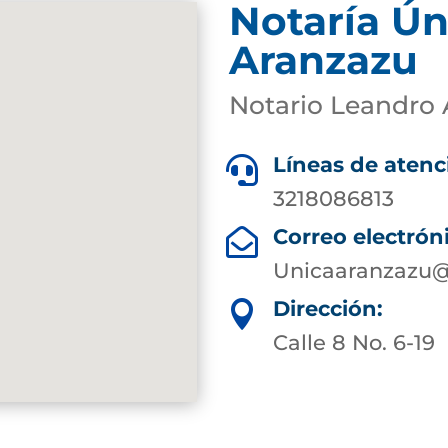
Notaría Ún
Aranzazu
Notario Leandro 
Líneas de atenc

3218086813
Correo electrón

Unicaaranzazu@
Dirección:

Calle 8 No. 6-19