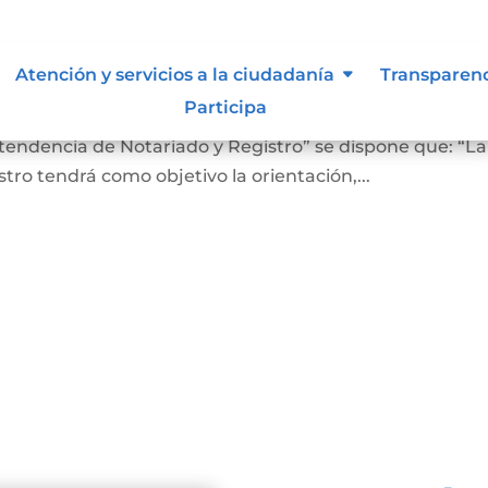
 lo vigilan
Atención y servicios a la ciudadanía
Transparen
Participa
ro En el Artículo 4 del Decreto 2723 de 2014, “Por el cu
ntendencia de Notariado y Registro” se dispone que: “La
ro tendrá como objetivo la orientación,...