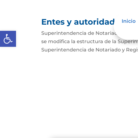
Entes y autoridades que
Inicio
Abrir barra de herramientas
Superintendencia de Notariado y Regist
se modifica la estructura de la Superi
Superintendencia de Notariado y Regist