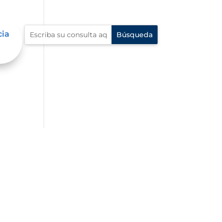
cia
al