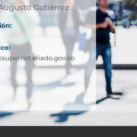
Augusto Gutiérrez
ión:
ico:
supernotariado.gov.co