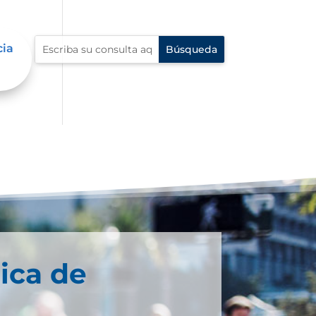
cia
ica de