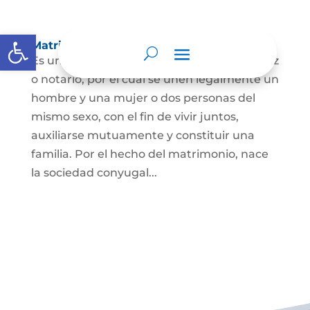
Abrir barra de herramientas
Matrimonio Civil
Es un contrato solemne celebrado ante juez
o notario, por el cual se unen legalmente un
hombre y una mujer o dos personas del
mismo sexo, con el fin de vivir juntos,
auxiliarse mutuamente y constituir una
familia. Por el hecho del matrimonio, nace
la sociedad conyugal...