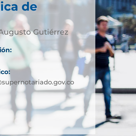
ica de
Augusto Gutiérrez
ión:
ico:
supernotariado.gov.co