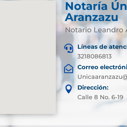
Notaría Ún
Aranzazu
Notario Leandro 
Líneas de atenc

3218086813
Correo electrón

Unicaaranzazu@
Dirección:

Calle 8 No. 6-19