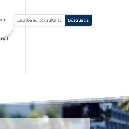
cia
.
rial