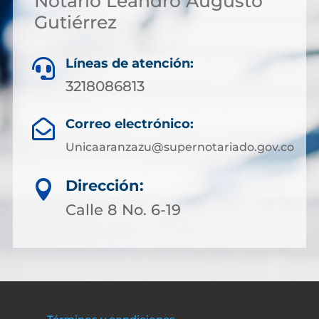
Notario Leandro Augusto
Gutiérrez
Líneas de atención:

3218086813
Correo electrónico:

Unicaaranzazu@supernotariado.gov.co
Dirección:

Calle 8 No. 6-19