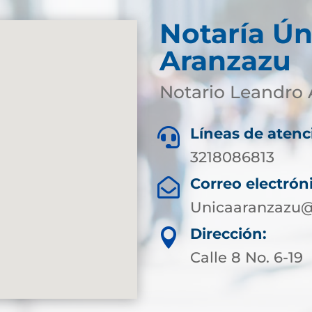
Notaría Ún
Aranzazu
Notario Leandro 
Líneas de atenc

3218086813
Correo electrón

Unicaaranzazu@
Dirección:

Calle 8 No. 6-19