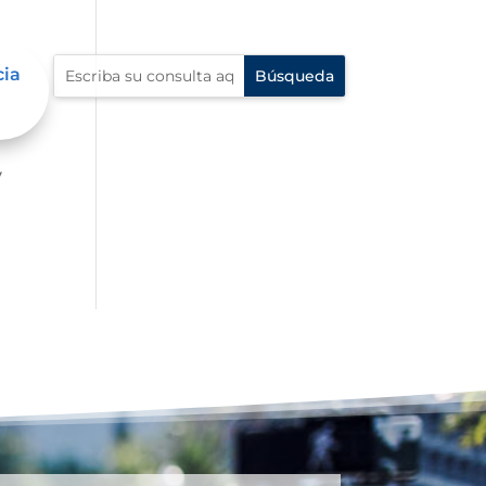
cia
er
y