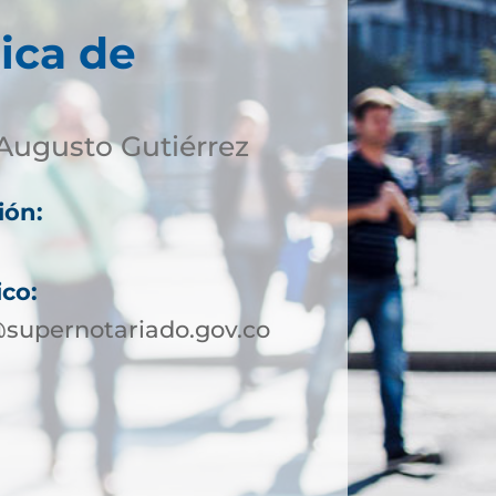
ica de
Augusto Gutiérrez
ión:
ico:
supernotariado.gov.co