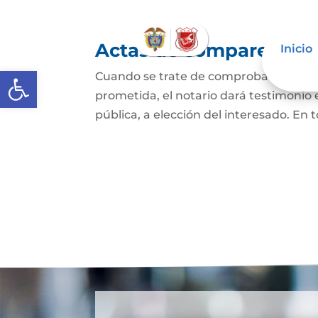
Actas de comparecencia
Inicio
Abrir barra de herramientas
Cuando se trate de comprobar que una 
prometida, el notario dará testimonio
pública, a elección del interesado. En t