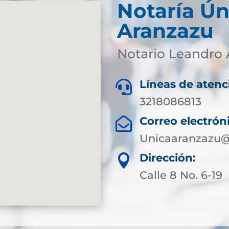
Notaría Ún
Aranzazu
Notario Leandro 
Líneas de atenc

3218086813
Correo electrón

Unicaaranzazu@
Dirección:

Calle 8 No. 6-19