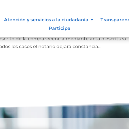
 para otorgar escritura pública
Atención y servicios a la ciudadanía
Transparen
Participa
persona concurrió a la notaría a otorgar una escritur
 escrito de la comparecencia mediante acta o escritura
odos los casos el notario dejará constancia...