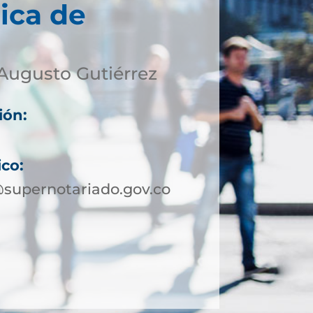
ica de
Augusto Gutiérrez
ión:
ico:
supernotariado.gov.co