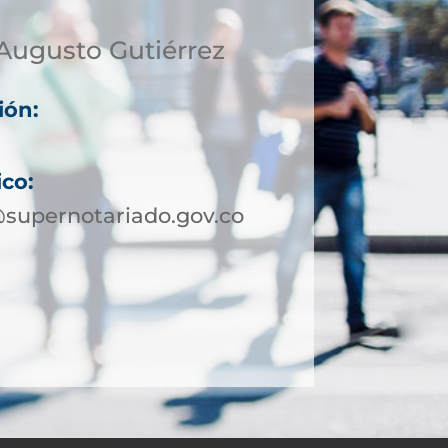
Augusto Gutiérrez
ión:
ico:
supernotariado.gov.co