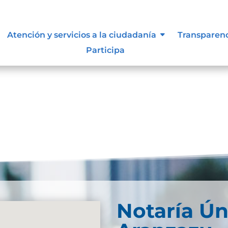
 supervisión, notificación y
Atención y servicios a la ciudadanía
Transparen
el sujeto obligado
Participa
Notaría Ún