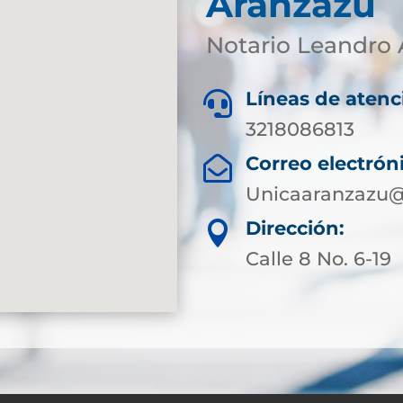
Aranzazu
Notario Leandro 
Líneas de atenc

3218086813
Correo electrón

Unicaaranzazu@
Dirección:

Calle 8 No. 6-19