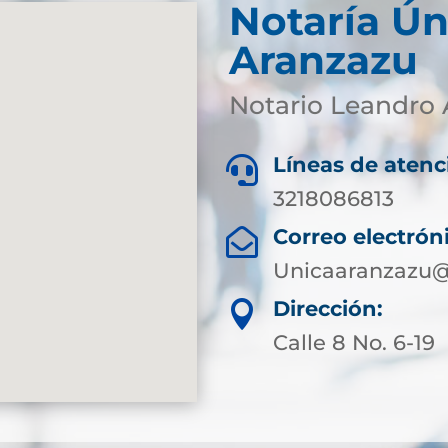
Notaría Ún
Aranzazu
Notario Leandro 
Líneas de atenc

3218086813
Correo electrón

Unicaaranzazu@
Dirección:

Calle 8 No. 6-19