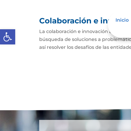
Colaboración e innovac
Inicio
Abrir barra de herramientas
La colaboración e innovación abierta e
búsqueda de soluciones a problemática
así resolver los desafíos de las entida