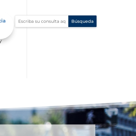
cia
 la
y