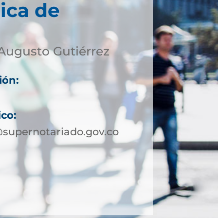
ica de
Augusto Gutiérrez
ión:
ico:
supernotariado.gov.co