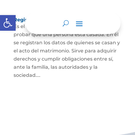
Abrir barra de herramientas
Registro Civil de Matrimonio
Es el documento público necesario para
probar que una persona está casada. En él
se registran los datos de quienes se casan y
el acto del matrimonio. Sirve para adquirir
derechos y cumplir obligaciones entre sí,
ante la familia, las autoridades y la
sociedad....